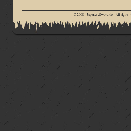
C 2008 - JapaneseSword.de - All rights r